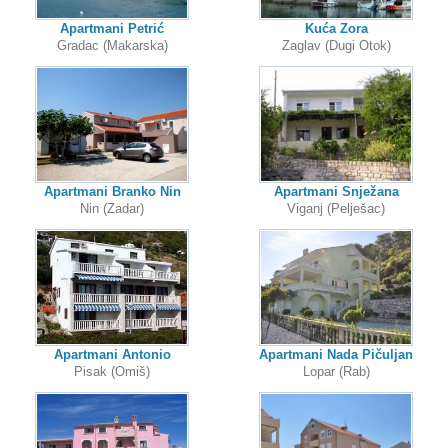
Apartmani Petrić
Kuća Zora
Gradac (Makarska)
Zaglav (Dugi Otok)
Apartmani Branko Nin
Apartmani Snježana
Nin (Zadar)
Viganj (Pelješac)
Apartmani Antonio
Apartmani Nada Pičuljan
Pisak (Omiš)
Lopar (Rab)