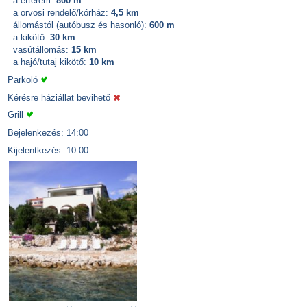
a étterem:
800 m
a orvosi rendelő/kórház:
4,5 km
állomástól (autóbusz és hasonló):
600 m
a kikötő:
30 km
vasútállomás:
15 km
a hajó/tutaj kikötő:
10 km
Parkoló
Kérésre háziállat bevihető
Grill
Bejelenkezés: 14:00
Kijelentkezés: 10:00