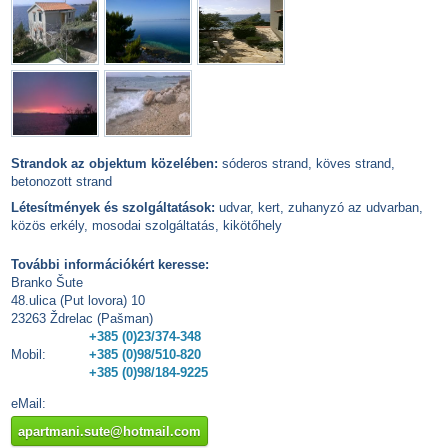
Strandok az objektum közelében:
sóderos strand, köves strand,
betonozott strand
Létesítmények és szolgáltatások:
udvar, kert, zuhanyzó az udvarban,
közös erkély, mosodai szolgáltatás, kikötőhely
További információkért keresse:
Branko Šute
48.ulica (Put lovora) 10
23263 Ždrelac (Pašman)
+385 (0)23/374-348
Mobil:
+385 (0)98/510-820
+385 (0)98/184-9225
eMail:
apartmani.sute@hotmail.com