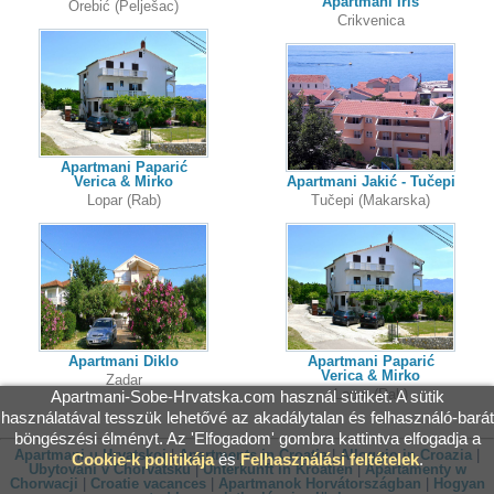
Apartmani Iris
Orebić (Pelješac)
Crikvenica
Apartmani Paparić
Verica & Mirko
Apartmani Jakić - Tučepi
Lopar (Rab)
Tučepi (Makarska)
Apartmani Diklo
Apartmani Paparić
Verica & Mirko
Zadar
Lopar (Rab)
Apartmani-Sobe-Hrvatska.com használ sütiket. A sütik
használatával tesszük lehetővé az akadálytalan és felhasználó-barát
böngészési élményt. Az 'Elfogadom' gombra kattintva elfogadja a
Apartmani u Hrvatskoj
|
Apartments in Croatia
|
Alloggio in Croazia
|
Cookie-k politikája
és
Felhasználási feltételek
.
Ubytování v Chorvatsku
|
Unterkunft in Kroatien
|
Apartamenty w
Chorwacji
|
Croatie vacances
|
Apartmanok Horvátországban
|
Hogyan