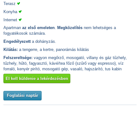
Terasz
Konyha
Internet
Apartman
az első emeleten
.
Megközelítés
nem lehetséges a
fogyatékosok számára.
Engedélyezett
a dohányzás.
Kilátás:
a tengerre, a kertre, panorámás kilátás
Felszereltsége:
vagyon megőrző, mosogató, villany és gáz tűzhely,
tűzhely, hűtö, fagyasztó, kávé/tea főző (szűrő vagy espresso), víz
forraló, kenyér pirító, mosogató gép, vasaló, hajszárító, tus kabin
El kell küldenie a lekérdezésben
Foglalási naptár