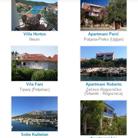
Villa Hortus
Apartmani Perić
Neum
Poljana-Preko (Ugljan)
Vila Fani
Apartmani Roberto
Trpanj (Pelješac)
Zečevo Rogozničko
(Šibenik - Rogoznica)
Sobe Kaštelan