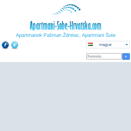
Apartmanok Pašman Ždrelac, Apartmani Šute
magyar