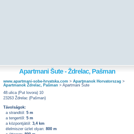
Apartmani Šute - Ždrelac, Pašman
www.apartmani-sobe-hrvatska.com
>
Apartmanok Horvatorszag
>
Apartmanok Ždrelac, Pašman
>
Apartmani Šute
48.ulica (Put lovora) 10
23263 Ždrelac (Pašman)
Távolságok:
a strandtól:
5 m
a tengertől:
5 m
a központjától:
3,4 km
élelmiszer üzlet olyan:
800 m