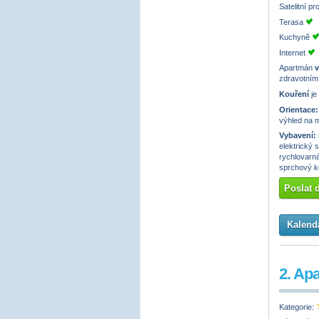
Satelitní p
Terasa
Kuchyně
Internet
Apartmán
v
zdravotním
Kouření
je
Orientace:
výhled na 
Vybavení:
elektrický 
rychlovarná
sprchový k
Poslat 
Kalendá
2. Ap
Kategorie: