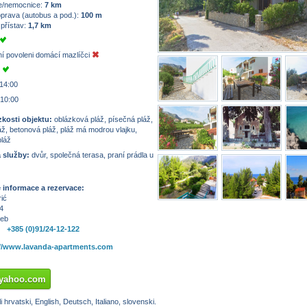
/nemocnice:
7 km
prava (autobus a pod.):
100 m
 přístav:
1,7 km
í povoleni domácí mazlíčci
u
 14:00
 10:00
zkosti objektu:
oblázková pláž, písečná pláž,
áž, betonová pláž, pláž má modrou vlajku,
pláž
 služby:
dvůr, společná terasa, praní prádla u
informace a rezervace:
ić
4
reb
+385 (0)91/24-12-122
://www.lavanda-apartments.com
@yahoo.com
 hrvatski, English, Deutsch, Italiano, slovenski.