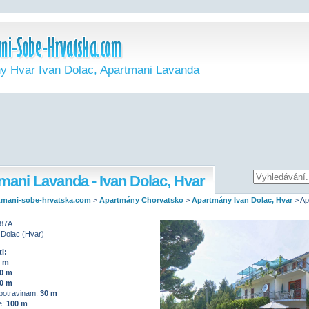
y Hvar Ivan Dolac, Apartmani Lavanda
mani Lavanda - Ivan Dolac, Hvar
mani-sobe-hrvatska.com
>
Apartmány Chorvatsko
>
Apartmány Ivan Dolac, Hvar
>
Ap
 87A
 Dolac (Hvar)
i:
0 m
0 m
0 m
potravinam:
30 m
e:
100 m