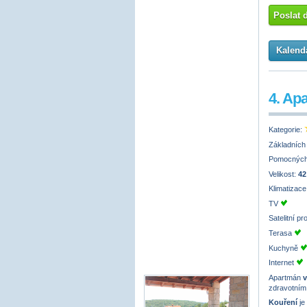
Poslat 
Kalendá
4. Ap
Kategorie:
Základních
Pomocných
Velikost:
42
Klimatizac
TV
Satelitní p
Terasa
Kuchyně
Internet
Apartmán
v
zdravotním
Kouření
je