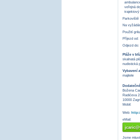
ambulance
veřejná do
trajektový
Parkoviště
Na vyžádán
Použití gril
Příjezd od:
Odjezd do:
Pláže v blí
skalnatá pl
nudistická 
Vybavení a
majitele
Dodatečné 
Božena Car
Radićeva 2
10000 Zag
Mobil:
Web:
http
eMail:
jcaric
Jsme mluvili