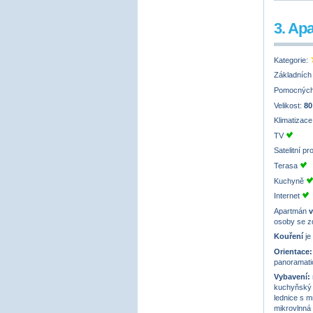
3. Ap
Kategorie:
Základních
Pomocných
Velikost:
80
Klimatizac
TV
Satelitní p
Terasa
Kuchyně
Internet
Apartmán
v
osoby se z
Kouření
je
Orientace:
panoramati
Vybavení:
kuchyňský d
lednice s 
mikrovlnná 