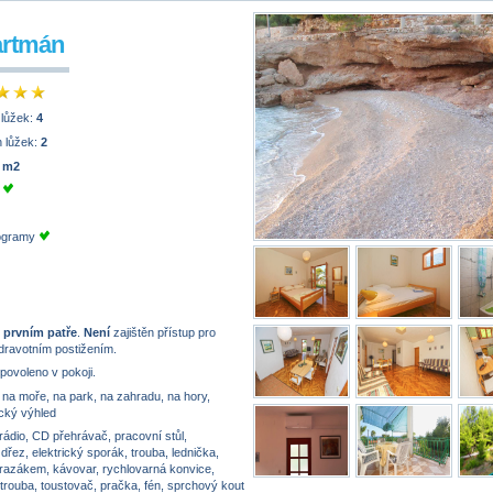
artmán
 lůžek:
4
 lůžek:
2
 m2
e
rogramy
 prvním patře
.
Není
zajištěn přístup pro
dravotním postižením.
 povoleno v pokoji.
na moře, na park, na zahradu, na hory,
cký výhled
rádio, CD přehrávač, pracovní stůl,
řez, elektrický sporák, trouba, lednička,
mrazákem, kávovar, rychlovarná konvice,
trouba, toustovač, pračka, fén, sprchový kout