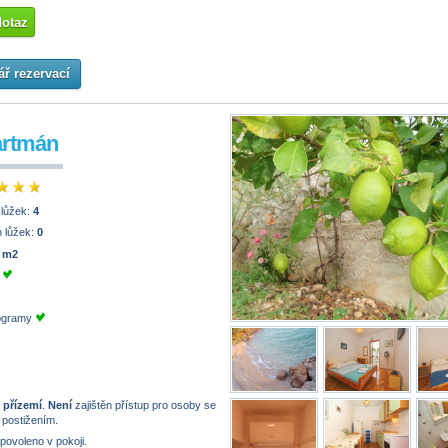
dotaz
ř rezervací
artmán
 lůžek:
4
 lůžek:
0
 m2
e
rogramy
 přízemí
.
Není
zajištěn přístup pro osoby se
 postižením.
 povoleno v pokoji.