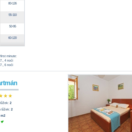
80-126
55-110
50-95
60-120
first minute:
7., 4 noći
7., 6 noći
artmán
 lůžek:
2
 lůžek:
2
 m2
e