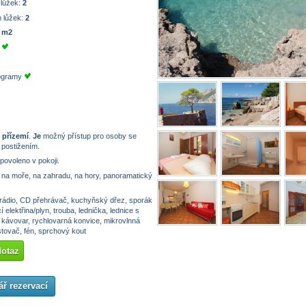
 lůžek:
2
 lůžek:
2
 m2
e
rogramy
 přízemí
.
Je
možný přístup pro osoby se
 postižením.
 povoleno v pokoji.
na moře, na zahradu, na hory, panoramatický
rádio, CD přehrávač, kuchyňský dřez, sporák
 elektřina/plyn, trouba, lednička, lednice s
kávovar, rychlovarná konvice, mikrovlnná
stovač, fén, sprchový kout
dotaz
ř rezervací