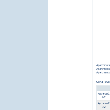
Apartments
Apartments
Apartments 
Cena (EUR
Apartman 1
2+2
Apartman 2
2+2