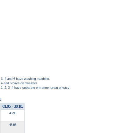
 3, 4 and 6 have washing machine.
 4 and 6 have dishwasher.
1, 2, 3 ,4 have separate entrance, great privacy!
)
01.05. - 30.10.
43-95
43-95