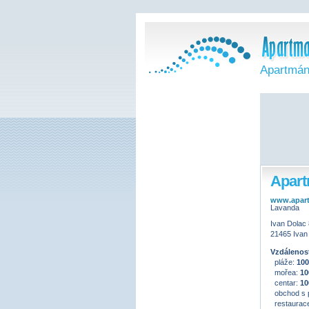
Apartmán
Apart
www.apart
Lavanda
Ivan Dolac
21465 Ivan
Vzdálenost
pláže:
10
mořea:
10
centar:
10
obchod s 
restaurac