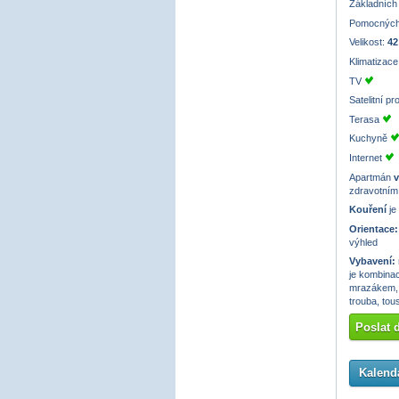
Základních
Pomocných
Velikost:
42
Klimatizac
TV
Satelitní p
Terasa
Kuchyně
Internet
Apartmán
v
zdravotním
Kouření
je
Orientace:
výhled
Vybavení:
je kombinací
mrazákem, 
trouba, tou
Poslat 
Kalendá