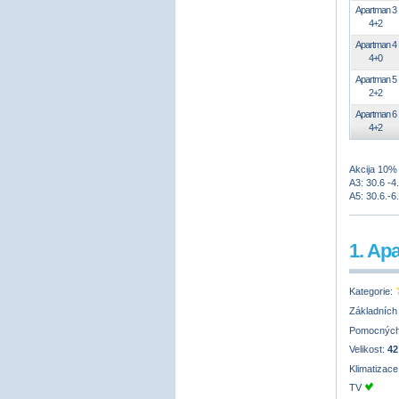
Apartman 3
4+2
Apartman 4
4+0
Apartman 5
2+2
Apartman 6
4+2
Akcija 10% 
A3: 30.6 -4.
A5: 30.6.-6.
1. Ap
Kategorie:
Základních
Pomocných
Velikost:
42
Klimatizac
TV