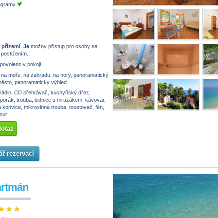
rogramy
 přízemí
.
Je
možný přístup pro osoby se
 postižením.
 povoleno v pokoji.
na moře, na zahradu, na hory, panoramatický
město, panoramatický výhled
rádio, CD přehrávač, kuchyňský dřez,
sporák, trouba, lednice s mrazákem, kávovar,
 konvice, mikrovlnná trouba, toustovač, fén,
out
dotaz
ř rezervací
artmán