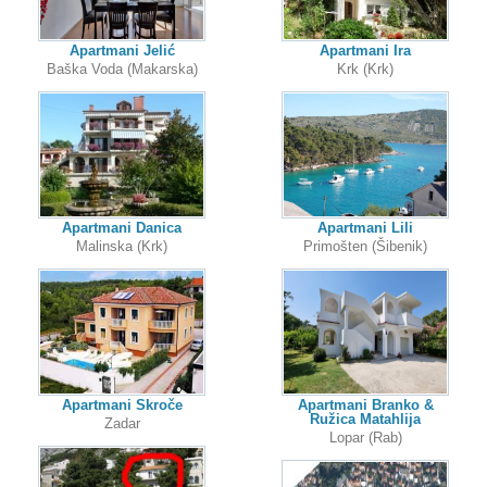
Apartmani Jelić
Apartmani Ira
Baška Voda (Makarska)
Krk (Krk)
Apartmani Danica
Apartmani Lili
Malinska (Krk)
Primošten (Šibenik)
Apartmani Skroče
Apartmani Branko &
Ružica Matahlija
Zadar
Lopar (Rab)