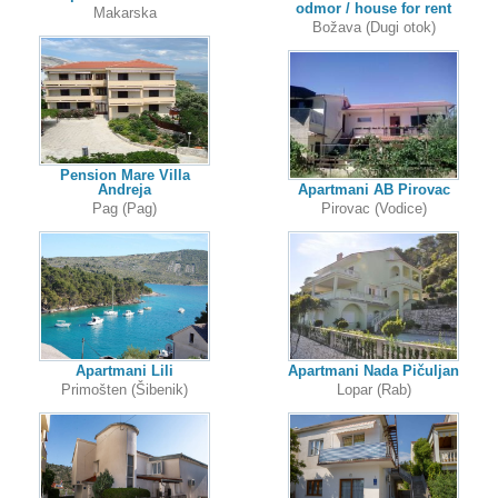
odmor / house for rent
Makarska
Božava (Dugi otok)
Pension Mare Villa
Andreja
Apartmani AB Pirovac
Pag (Pag)
Pirovac (Vodice)
Apartmani Lili
Apartmani Nada Pičuljan
Primošten (Šibenik)
Lopar (Rab)