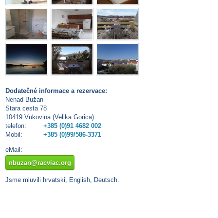
Dodatečné informace a rezervace:
Nenad Bužan
Stara cesta 78
10419 Vukovina (Velika Gorica)
telefon:
+385 (0)91 4682 002
Mobil:
+385 (0)99/586-3371
eMail:
nbuzan@racviac.org
Jsme mluvili hrvatski, English, Deutsch.