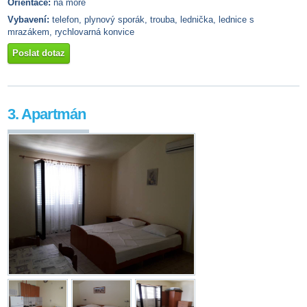
Orientace:
na moře
Vybavení:
telefon, plynový sporák, trouba, lednička, lednice s
mrazákem, rychlovarná konvice
Poslat dotaz
3. Apartmán