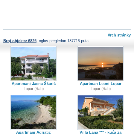
Vrch stránky
Broj objekta: 6825
, oglas pregledan 137715 puta
Apartmani Jasna Škarić
Apartman Leoni Lopar
Lopar (Rab)
Lopar (Rab)
Apartmani Adriatic
Villa Lana *** - kuća za