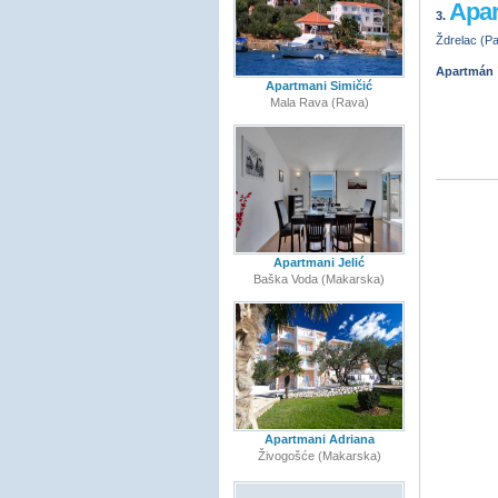
Apar
3.
Ždrelac (Pa
Apartmán
Apartmani Simičić
Mala Rava (Rava)
Apartmani Jelić
Baška Voda (Makarska)
Apartmani Adriana
Živogošće (Makarska)