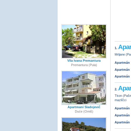
Apar
1.
Mrljane (Pa
Vila Ivana Premantura
Apartmán
Premantura (Pula)
Apartmán
Apartmán
Apar
2.
Tkon (Pašma
mazlíčci
Apartmani Sladojević
Apartmán
Duće (Omiš)
Apartmán
Apartmán