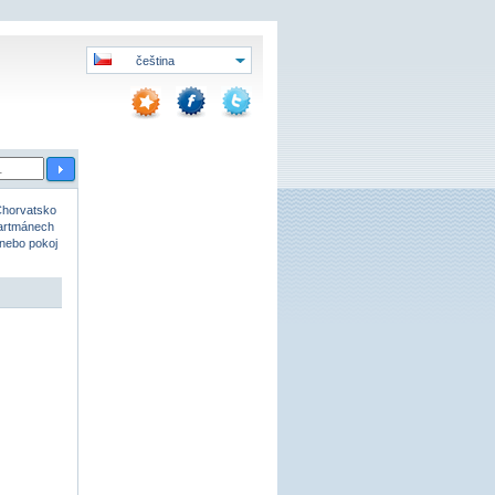
čeština
Chorvatsko
partmánech
 nebo pokoj