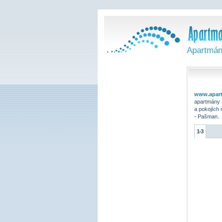
Apartmán
www.apart
apartmány 
a pokojích
- Pašman.
1-3