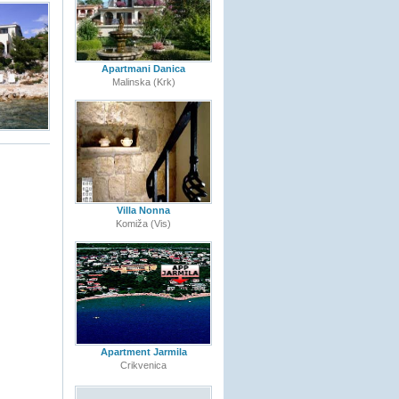
Apartmani Danica
Malinska (Krk)
Villa Nonna
Komiža (Vis)
Apartment Jarmila
Crikvenica