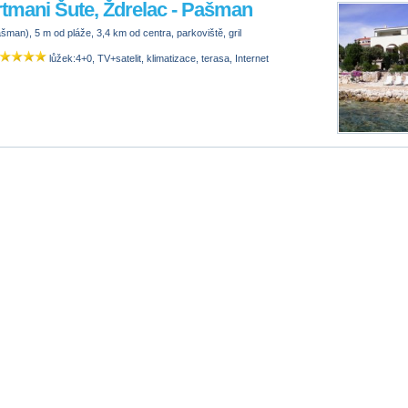
tmani Šute, Ždrelac - Pašman
šman), 5 m od pláže, 3,4 km od centra, parkoviště, gril
lůžek:4+0, TV+satelit, klimatizace, terasa, Internet