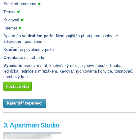
Satelitní programy
Terasa
Kuchyně
Internet
Apartmán
ve druhém patře
.
Není
zajištěn přístup pro osoby se
zdravotním postižením.
Kouření
je povoleno v pokoji.
Orientace:
na zahradu
Vybavení:
pracovní stůl, kuchyňský dřez, plynový sporák, trouba,
lednička, lednice s mrazákem, kávovar, rychlovarná konvice, toustovač,
sprchový kout
Poslat dotaz
Kalendář rezervací
3. Apartmán Studio