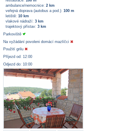
restaurace:
100 m
ambulance/nemocnice:
2 km
veřejná doprava (autobus a pod.):
100 m
letiště:
10 km
vlakové nádraží:
3 km
trajektový přístav:
3 km
Parkoviště
Na vyžádání povoleni domácí mazlíčci
Použití grilu
Příjezd od: 12:00
Odjezd do: 10:00