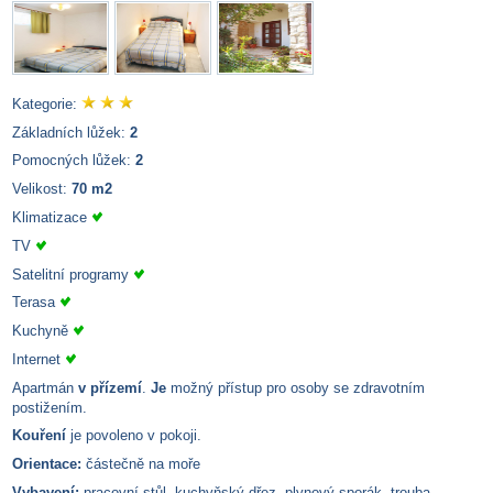
Kategorie:
Základních lůžek:
2
Pomocných lůžek:
2
Velikost:
70 m2
Klimatizace
TV
Satelitní programy
Terasa
Kuchyně
Internet
Apartmán
v přízemí
.
Je
možný přístup pro osoby se zdravotním
postižením.
Kouření
je povoleno v pokoji.
Orientace:
částečně na moře
Vybavení:
pracovní stůl, kuchyňský dřez, plynový sporák, trouba,