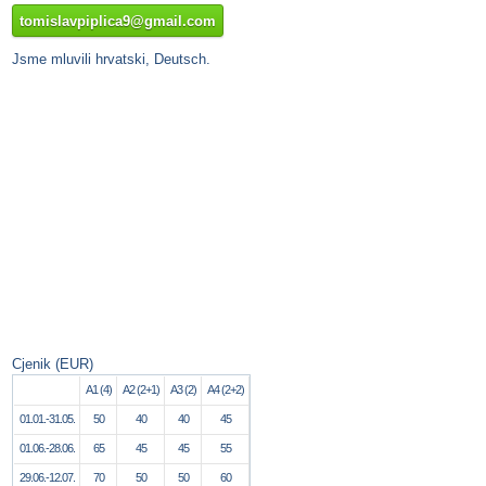
tomislavpiplica9@gmail.com
Jsme mluvili hrvatski, Deutsch.
Cjenik (EUR)
A1 (4)
A2 (2+1)
A3 (2)
A4 (2+2)
01.01.-31.05.
50
40
40
45
01.06.-28.06.
65
45
45
55
29.06.-12.07.
70
50
50
60