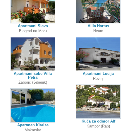
Apartmani Slavo
Villa Hortus
Biograd na Moru
Neum
Apartmani-sobe Villa
Apartmani Lucija
Petra
Rovinj
Žaborić (Šibenik)
Kuća za odmor Alf
Apartman Klarisa
Kampor (Rab)
Makarska