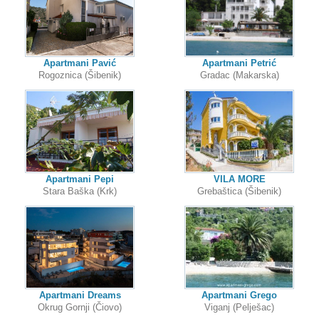
Apartmani Pavić
Apartmani Petrić
Rogoznica (Šibenik)
Gradac (Makarska)
Apartmani Pepi
VILA MORE
Stara Baška (Krk)
Grebaštica (Šibenik)
Apartmani Dreams
Apartmani Grego
Okrug Gornji (Čiovo)
Viganj (Pelješac)