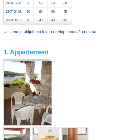
29.06.-12.07.
70
50
50
60
13.07.-24.08.
80
60
60
45
25.08.-31.12.
50
40
40
45
U cijenu je uključena klima uređaj i boravišna taksa.
1. Appartement