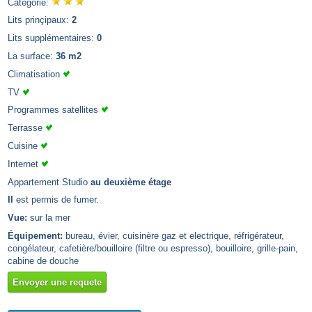
Catégorie:
Lits prinçipaux:
2
Lits supplémentaires:
0
La surface:
36 m2
Climatisation
TV
Programmes satellites
Terrasse
Cuisine
Internet
Appartement Studio
au deuxième étage
Il
est permis de fumer.
Vue:
sur la mer
Équipement:
bureau, évier, cuisinère gaz et electrique, réfrigérateur,
congélateur, cafetière/bouilloire (filtre ou espresso), bouilloire, grille-pain,
cabine de douche
Envoyer une requete