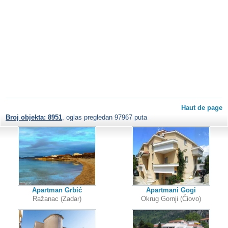
Haut de page
Broj objekta: 8951
, oglas pregledan 97967 puta
Apartman Grbić
Apartmani Gogi
Ražanac (Zadar)
Okrug Gornji (Čiovo)