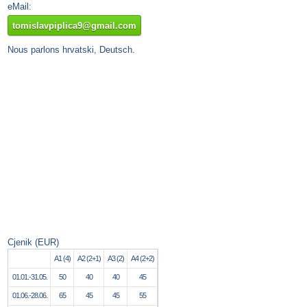
eMail:
tomislavpiplica9@gmail.com
Nous parlons hrvatski, Deutsch.
Cjenik (EUR)
A1 (4)
A2 (2+1)
A3 (2)
A4 (2+2)
01.01.-31.05.
50
40
40
45
01.06.-28.06.
65
45
45
55