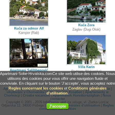
Kuća Zora
Kuća za odmor Alf
Zaglav (Dugi Otok)
Kampor (Rab)
Villa Karin
Apartmani Salihbegović
Podgora (Makarska)
Apartmani-Sobe-Hrvatska.comCe site web utilise des cookies. Nous
Nečujam (Šolta)
utilisons des cookies pour vous offrir une navigation fluide et
conviviale. En cliquant sur le bouton 'J'accepte', vous acceptez notre
Regles concernant les cookies
et
Conditions générales
Apartmani u Hrvatskoj
|
Apartments in Croatia
|
Alloggio in Croazia
|
Ubytování v Chorvatsku
|
Unterkunft in Kroatien
|
Apartamenty w
d'utilisation
.
Chorwacji
|
Croatie vacances
|
Apartmanok Horvátországban
|
Nous
contacter
Copyright © 2001 - 2026 InfoPromo, obrt za usluge, vl. Zlatko Lončar,
Orljavska 12, 34000 Požega |
Conditions générales d'utilisation
|
Regles
J'accepte
concernant les cookies