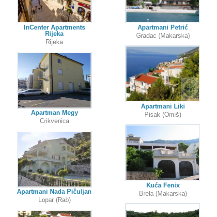
InCenter Apartments
Apartmani Petrić
Rijeka
Gradac (Makarska)
Rijeka
Apartmani Liki
Apartman Megy
Pisak (Omiš)
Crikvenica
Kuća Fenix
Apartmani Nada Pičuljan
Brela (Makarska)
Lopar (Rab)