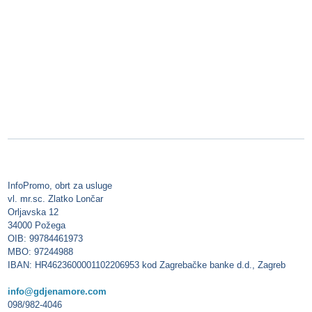
InfoPromo, obrt za usluge
vl. mr.sc. Zlatko Lončar
Orljavska 12
34000 Požega
OIB: 99784461973
MBO: 97244988
IBAN: HR4623600001102206953 kod Zagrebačke banke d.d., Zagreb
info@gdjenamore.com
098/982-4046