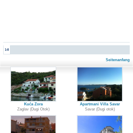
1-8
Seitenanfang
Kuća Zora
Apartmani Villa Savar
Zaglav (Dugi Otok)
Savar (Dugi otok)