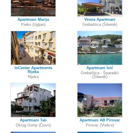
Apartmani Marija
Vesna Apartmani
Preko (Ugljan)
Grebaštica (Šibenik)
InCenter Apartments
Apartmani Ivić
Rijeka
Grebaštica - Šparadići
Rijeka
(Šibenik)
Apartmani Tali
Apartmani AB Pirovac
Okrug Gornji (Čiovo)
Pirovac (Vodice)