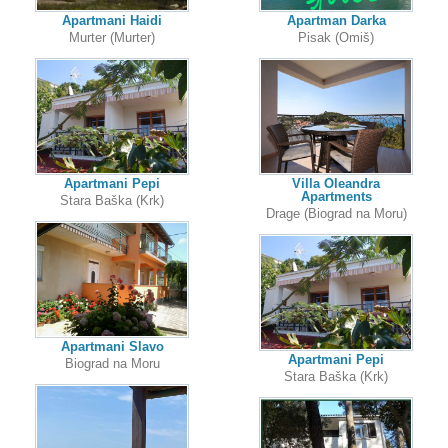
Apartmani Haidi
Apartman Darka
Murter (Murter)
Pisak (Omiš)
Apartmani Pepi
Villa Oleandra
Apartments
Stara Baška (Krk)
Drage (Biograd na Moru)
Apartmani Slavo
Apartmani Pepi
Biograd na Moru
Stara Baška (Krk)