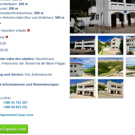
mittelladen:
200 m
urant:
200 m
nstation/Krankenhaus:
500 m
n Verkehrsmittel (Bus und ähnliches):
500 m
 Haustiere erlaubt
zung
3:00
 09:30
 der nähe des objekts:
Kieselstrand,
 Felsstrand, der Strand hat die Blaue Flagge,
ng und Service:
Hof, Außendusche
he Informationen und Reservierungen:
a (Krk)
+386 41 751 557
+386 68 603 221
//apartmani-lisac.com
sac@gmail.com