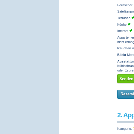
Fernseher
Satelliten
Terrasse
Küche
Internet
Apparteme
nicht ermög
Rauchen
n
Blick:
Meerb
Ausstattu
Kühlschrank
oder Espre
Senden 
Reserv
2. Ap
Kategorie: