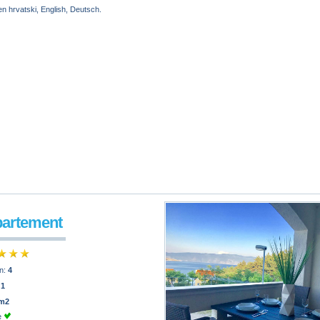
n hrvatski, English, Deutsch.
partement
n:
4
:
1
 m2
e