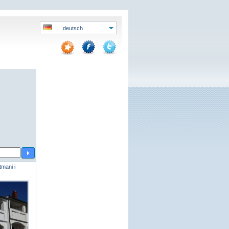
deutsch
tmani i