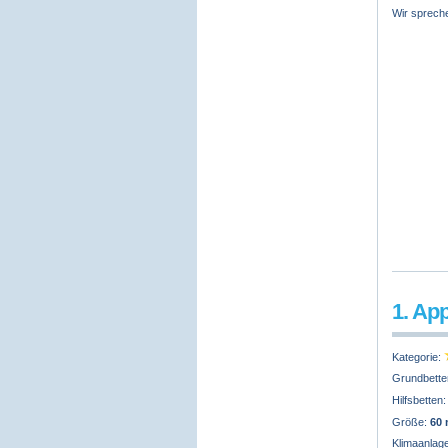
Wir spreche
1. Ap
Kategorie:
Grundbette
Hilfsbetten
Größe:
60
Klimaanlag