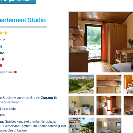
partement Studio
n:
2
:
0
 m2
e
programme
t Studio
im zweiten Stock
.
Zugang
für
nicht ermöglich.
icht erlaubt.
blick
ng:
Spülbecken, elektrische Herdplatte,
, Gefrierfach, Kaffee und Teemaschine (Filter
sso), Duschkabine