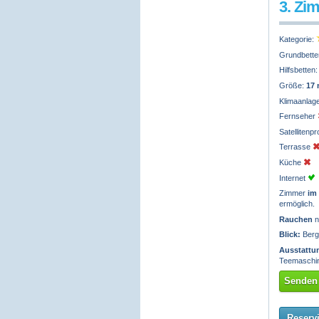
3. Zi
Kategorie:
Grundbette
Hilfsbetten
Größe:
17
Klimaanlag
Fernseher
Satelliten
Terrasse
Küche
Internet
Zimmer
im
ermöglich.
Rauchen
n
Blick:
Berg
Ausstattu
Teemaschin
Senden 
Reserv