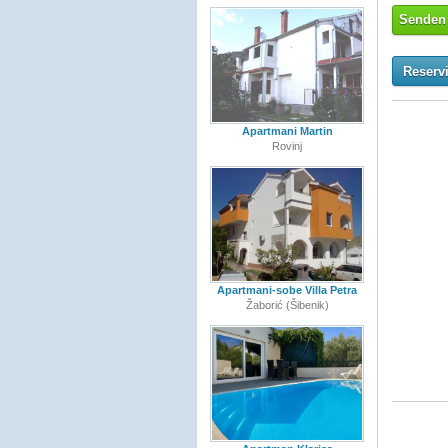
Senden 
Reserv
Apartmani Martin
Rovinj
Apartmani-sobe Villa Petra
Žaborić (Šibenik)