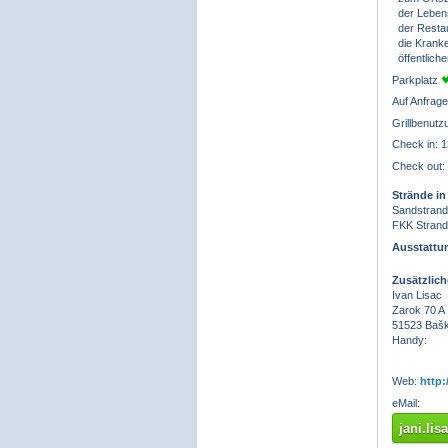
der Lebens
der Resta
die Kranke
öffentliche
Parkplatz
Auf Anfrage
Grillbenut
Check in: 1
Check out:
Strände in
Sandstrand,
FKK Strand
Ausstattu
Zusätzlic
Ivan Lisac
Zarok 70 A
51523 Bašk
Handy:
Web:
http:
eMail:
jani.li