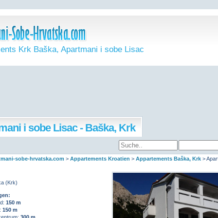
ents Krk Baška, Apartmani i sobe Lisac
mani i sobe Lisac - Baška, Krk
mani-sobe-hrvatska.com
>
Appartements Kroatien
>
Appartements Baška, Krk
>
Apar
a (Krk)
gen:
d:
150 m
:
150 m
entrum:
300 m