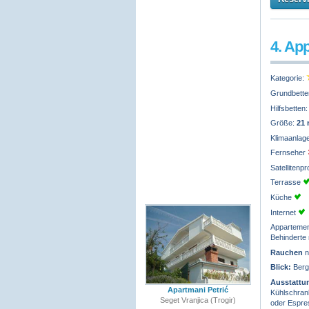
4. Ap
Kategorie:
Grundbette
Hilfsbetten
Größe:
21
Klimaanlag
Fernseher
Satelliten
Terrasse
Küche
Internet
Appartemen
Behinderte 
Rauchen
n
Blick:
Berg
Ausstattu
Apartmani Petrić
Kühlschrank
Seget Vranjica (Trogir)
oder Espre