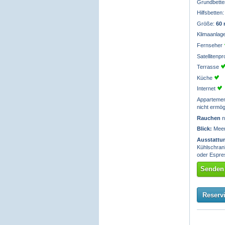
Grundbette
Hilfsbetten
Größe:
60
Klimaanlag
Fernseher
Satelliten
Terrasse
Küche
Internet
Apparteme
nicht ermög
Rauchen
n
Blick:
Meerb
Ausstattu
Kühlschrank
oder Espre
Senden 
Reserv