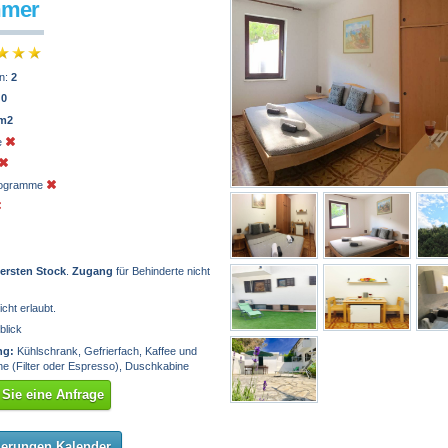
mmer
n:
2
:
0
 m2
e
programme
 ersten Stock
.
Zugang
für Behinderte nicht
icht erlaubt.
blick
ng:
Kühlschrank, Gefrierfach, Kaffee und
e (Filter oder Espresso), Duschkabine
Sie eine Anfrage
ierungen Kalender