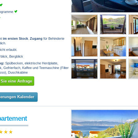
programme
nt
im ersten Stock
.
Zugang
für Behinderte
lich.
icht erlaubt.
lick, Bergblick
ng:
Spülbecken, elektrische Herdplatte,
, Gefrierfach, Kaffee und Teemaschine (Filter
sso), Duschkabine
Sie eine Anfrage
ierungen Kalender
partement