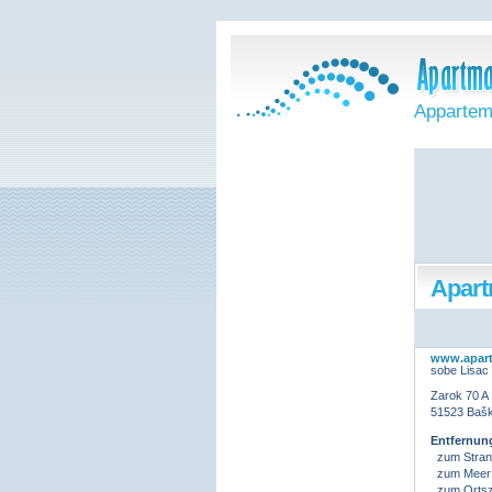
Appartem
Apart
www.apart
sobe Lisac
Zarok 70 A
51523 Bašk
Entfernun
zum Stran
zum Meer
zum Ortsz