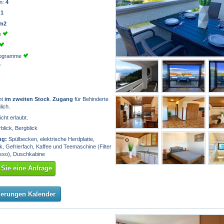
n:
4
:
1
 m2
e
programme
nt
im zweiten Stock
.
Zugang
für Behinderte
lich.
icht erlaubt.
lick, Bergblick
ng:
Spülbecken, elektrische Herdplatte,
, Gefrierfach, Kaffee und Teemaschine (Filter
sso), Duschkabine
Sie eine Anfrage
ierungen Kalender