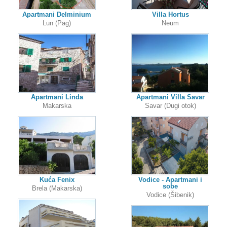
Apartmani Delminium
Villa Hortus
Lun (Pag)
Neum
Apartmani Linda
Apartmani Villa Savar
Makarska
Savar (Dugi otok)
Kuća Fenix
Vodice - Apartmani i
sobe
Brela (Makarska)
Vodice (Šibenik)