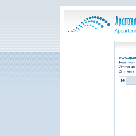
Appartem
www.apart
Ferienwohnu
Zimmer an d
Zimmern im
1-6