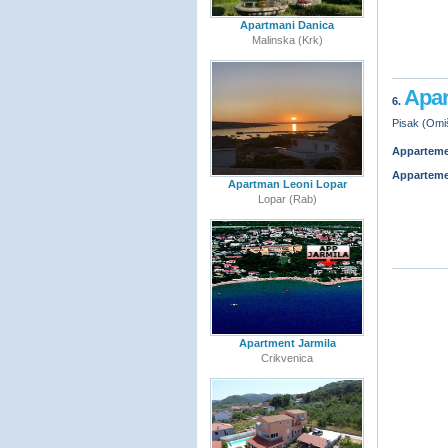
Apartmani Danica
Malinska (Krk)
Apar
6.
Pisak (Omiš
Appartem
Appartem
Apartman Leoni Lopar
Lopar (Rab)
Apartment Jarmila
Crikvenica