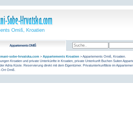
ents Omiš, Kroatien
Appartements
OMIŠ
mani-sobe-hrvatska.com
>
Appartements Kroatien
>
Appartements Omiš, Kroatien.
ngen Kroatien und private Unterkünfte in Kroatien, private Unterkunft Buchen Suiten Appar
er Adria Küste. Reservierung direkt mit dem Eigentümer. Privatunterkunftliste im Apparteme
 Ort Omiš.