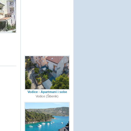
Vodice - Apartmani i sobe
Vodice (Šibenik)