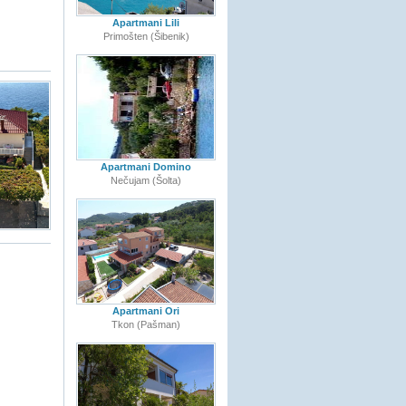
Apartmani Lili
Primošten (Šibenik)
Apartmani Domino
Nečujam (Šolta)
Apartmani Ori
Tkon (Pašman)