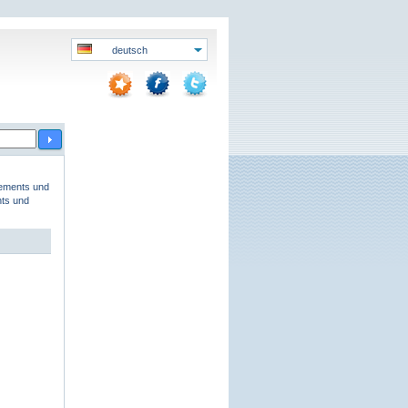
deutsch
tements und
nts und