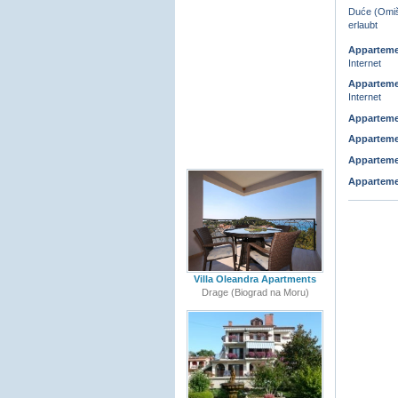
Duće (Omiš)
erlaubt
Appartem
Internet
Appartem
Internet
Appartem
Appartem
Appartem
Appartem
Villa Oleandra Apartments
Drage (Biograd na Moru)