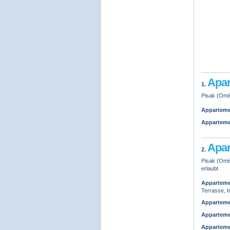
Apar
1.
Pisak (Omiš
Appartem
Appartem
Apar
2.
Pisak (Omiš
erlaubt
Appartem
Terrasse, I
Appartem
Appartem
Appartem