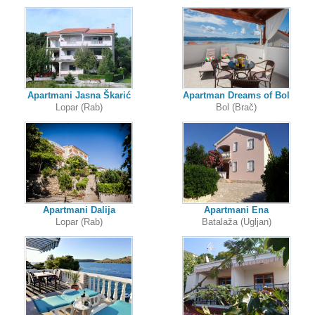
Apartmani Jasna Škarić
Apartman Dreams of Bol
Lopar (Rab)
Bol (Brač)
Apartmani Dalija
Apartmani Ena
Lopar (Rab)
Batalaža (Ugljan)