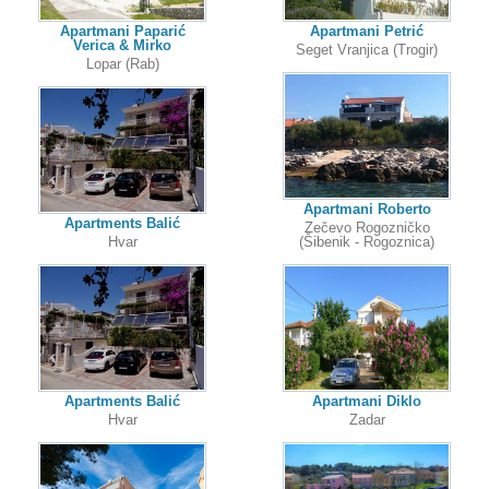
Apartmani Paparić
Apartmani Petrić
Verica & Mirko
Seget Vranjica (Trogir)
Lopar (Rab)
Apartmani Roberto
Apartments Balić
Zečevo Rogozničko
Hvar
(Šibenik - Rogoznica)
Apartments Balić
Apartmani Diklo
Hvar
Zadar