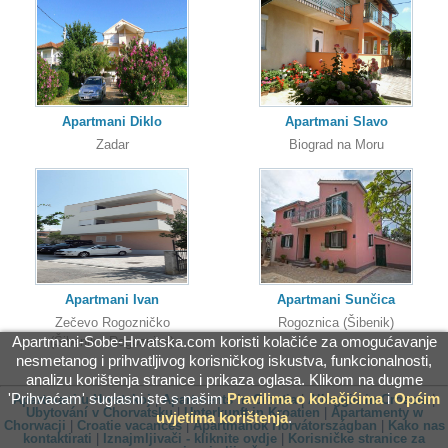
Apartmani Diklo
Apartmani Slavo
Zadar
Biograd na Moru
Apartmani Ivan
Apartmani Sunčica
Zečevo Rogozničko
Rogoznica (Šibenik)
Apartmani-Sobe-Hrvatska.com koristi kolačiće za omogućavanje
(Šibenik - Rogoznica)
nesmetanog i prihvatljivog korisničkog iskustva, funkcionalnosti,
analizu korištenja stranice i prikaza oglasa. Klikom na dugme
'Prihvaćam' suglasni ste s našim
Pravilima o kolačićima
i
Općim
Apartmani u Hrvatskoj
|
Apartments in Croatia
|
Alloggio in Croazia
|
Ubytování v Chorvatsku
|
Unterkunft in Kroatien
|
Apartamenty w
uvjetima korištenja
.
Chorwacji
|
Croatie vacances
|
Apartmanok Horvátországban
|
Kako nas
kontaktirati
|
Iznajmljivači - kliknite ovdje
|
Korisničke stranice za