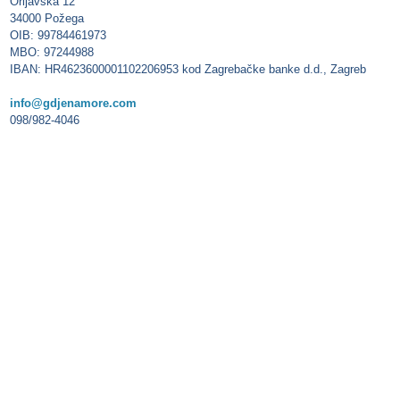
Orljavska 12
34000 Požega
OIB: 99784461973
MBO: 97244988
IBAN: HR4623600001102206953 kod Zagrebačke banke d.d., Zagreb
info@gdjenamore.com
098/982-4046