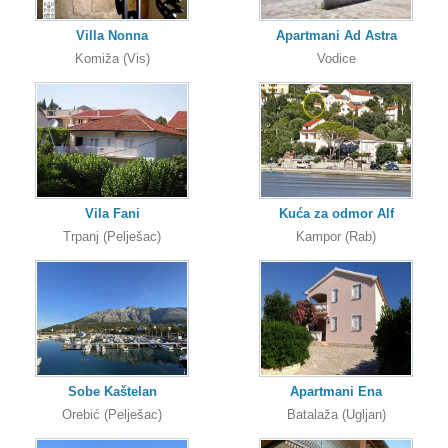
Villa Nonna
Apartmani Ad Astra
Komiža (Vis)
Vodice
Vila Fani
Kuća za odmor Alf
Trpanj (Pelješac)
Kampor (Rab)
Sobe Kaštelan
Apartmani Ena
Orebić (Pelješac)
Batalaža (Ugljan)