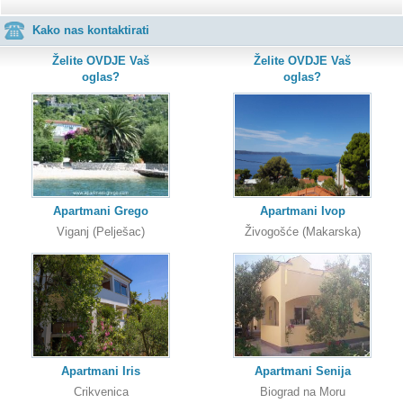
Kako nas kontaktirati
Želite OVDJE Vaš
Želite OVDJE Vaš
oglas?
oglas?
Apartmani Grego
Apartmani Ivop
Viganj (Pelješac)
Živogošće (Makarska)
Apartmani Iris
Apartmani Senija
Crikvenica
Biograd na Moru