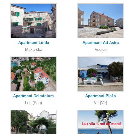
Apartmani Linda
Apartmani Ad Astra
Makarska
Vodice
Apartmani Delminium
Apartmani Plaža
Lun (Pag)
Vir (Vir)