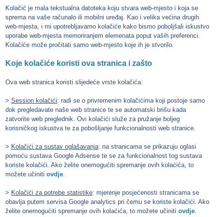
Kolačić je mala tekstualna datoteka koju stvara web-mjesto i koja se
sprema na vaše računalo ili mobilni uređaj. Kao i velika većina drugih
web-mjesta, i mi upotrebljavamo kolačiće kako bismo poboljšali iskustvo
uporabe web-mjesta memoriranjem elemenata poput vaših preferenci.
Kolačiće može pročitati samo web-mjesto koje ih je stvorilo.
Koje kolačiće koristi ova stranica i zašto
Ova web stranica koristi slijedeće vrste kolačića:
>
Session kolačići
: radi se o privremenim kolačićima koji postoje samo
dok pregledavate naše web stranice te se automatski brišu kada
zatvorite web preglednik. Ovi kolačići služe za pružanje boljeg
korisničkog iskustva te za pobošljanje funkcionalnosti web stranice.
>
Kolačići za sustav oglašavanja
: na stranicama se prikazuju oglasi
pomoću sustava Google Adsense te se za funkcionalnost tog sustava
koriste kolačići. Ako želite onemogućiti spremanje ovih kolaćića, to
možete učiniti
ovdje
.
>
Kolačići za potrebe statistike
: mjerenje posjećenosti stranicama se
obavlja putem servisa Google analytics pri čemu se koriste kolačići. Ako
želite onemogućiti spremanje ovih kolaćića, to možete učiniti
ovdje
.