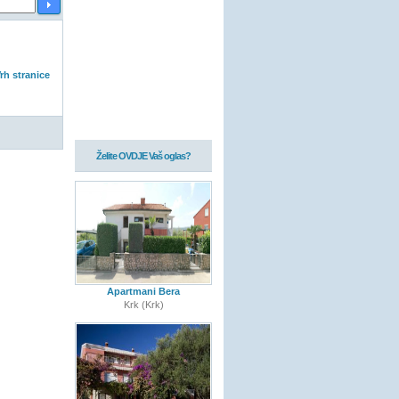
rh stranice
Želite OVDJE Vaš oglas?
Apartmani Bera
Krk (Krk)