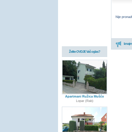
Nije pronađ
Iznajml
Želite OVDJE Vaš oglas?
Apartmani Ružica Mušćo
Lopar (Rab)