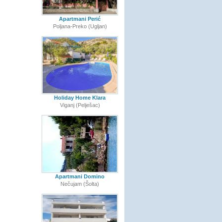
Apartmani Perić
Poljana-Preko (Ugljan)
Holiday Home Klara
Viganj (Pelješac)
Apartmani Domino
Nečujam (Šolta)