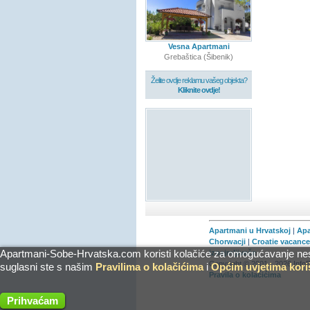
Vesna Apartmani
Grebaštica (Šibenik)
Želite ovdje reklamu vašeg objekta?
Kliknite ovdje!
Apartmani u Hrvatskoj
|
Apa
Chorwacji
|
Croatie vacanc
Apartmani-Sobe-Hrvatska.com koristi kolačiće za omogućavanje nesmet
iznajmljivače
Copyright © 2001 - 2026 InfoP
suglasni ste s našim
Pravilima o kolačićima
i
Općim uvjetima kori
Pravila o kolačićima
Prihvaćam