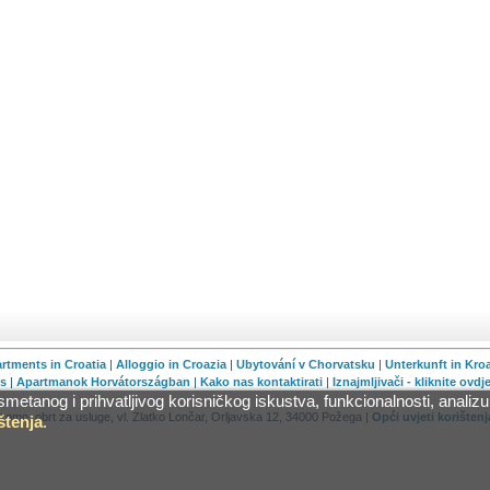
rtments in Croatia
|
Alloggio in Croazia
|
Ubytování v Chorvatsku
|
Unterkunft in Kro
es
|
Apartmanok Horvátországban
|
Kako nas kontaktirati
|
Iznajmljivači - kliknite ovdj
anog i prihvatljivog korisničkog iskustva, funkcionalnosti, analizu 
romo, obrt za usluge, vl. Zlatko Lončar, Orljavska 12, 34000 Požega |
Opći uvjeti korištenj
štenja
.