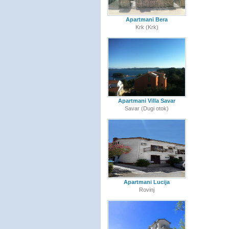
Apartmani Bera
Krk (Krk)
Apartmani Villa Savar
Savar (Dugi otok)
Apartmani Lucija
Rovinj