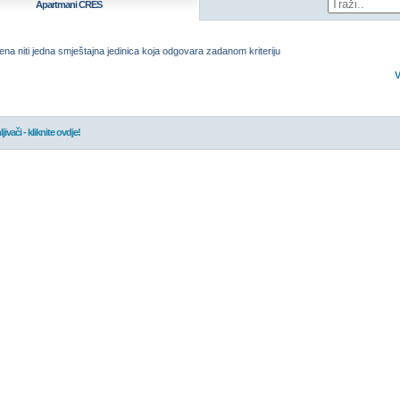
Apartmani
CRES
ena niti jedna smještajna jedinica koja odgovara zadanom kriteriju
V
jivači - kliknite ovdje!