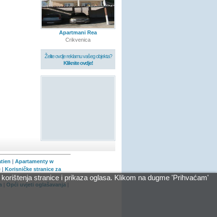
Apartmani Rea
Crikvenica
Želite ovdje reklamu vašeg objekta?
Kliknite ovdje!
atien
|
Apartamenty w
e
|
Korisničke stranice za
korištenja stranice i prikaza oglasa. Klikom na dugme 'Prihvaćam'
a
|
Opći uvjeti oglašavanja
|