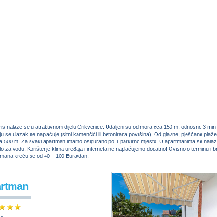
ris nalaze se u atraktivnom dijelu Crikvenice. Udaljeni su od mora cca 150 m, odnosno 3 min
ju se ulazak ne naplaćuje (sitni kamenčići ili betonirana površina). Od glavne, pješčane plaže 
a 500 m. Za svaki apartman imamo osigurano po 1 parkirno mjesto. U apartmanima se nalazi
lo za vodu. Korištenje klima uređaja i interneta ne naplaćujemo dodatno! Ovisno o terminu i b
tmana kreću se od 40 – 100 Eura/dan.
artman