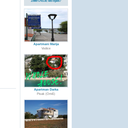
Želite OVDJE Vaš oglas?
Apartmani Marija
Vodice
Apartman Darka
Pisak (Omiš)