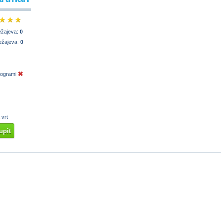
ežajeva:
0
ežajeva:
0
programi
 vrt
upit