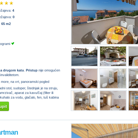
ežajeva:
4
ežajeva:
0
:
65 m2
programi
a drugom katu
.
Pristup
nije omogućen
nvaliditetom.
 more, na vrt, panoramski pogled
dni stol, sudoper, štednjak je na struju,
mrzivač, aparat za kavu/čaj (filter ili
kuhalo za vodu, glačalo, fen, tuš kabina
upit
artman