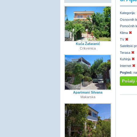
Kategorija:
Osnovnih l
Pomoćnih l
Klima
TV
Kuća Žafaranić
Satelitski 
Crikvenica
Terasa
Kuhinja
Internet
Pogled:
na
Pošalji 
Apartmani Silvana
Makarska