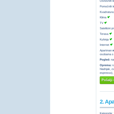
Osnovnih l
Pomoćnih l
Kvadratura
Klima
TV
Satelitski 
Terasa
Kuhinja
Internet
Apartman
n
osobama s i
Pogled:
na
Oprema:
ra
hladnjak, za
espresso), 
Pošalji 
2. Ap
Kategorija: