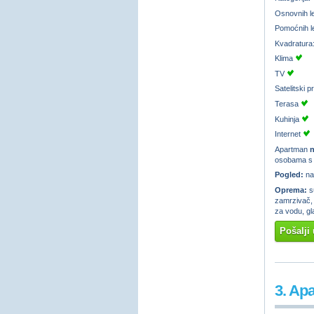
Osnovnih l
Pomoćnih l
Kvadratura
Klima
TV
Satelitski 
Terasa
Kuhinja
Internet
Apartman
n
osobama s i
Pogled:
na
Oprema:
su
zamrzivač, a
za vodu, gl
Pošalji 
3. Ap