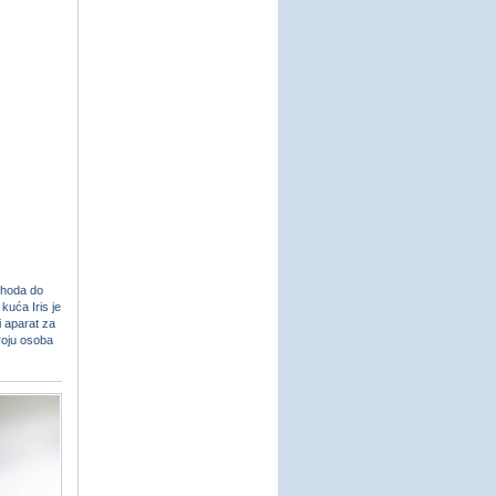
 hoda do
kuća Iris je
 aparat za
roju osoba