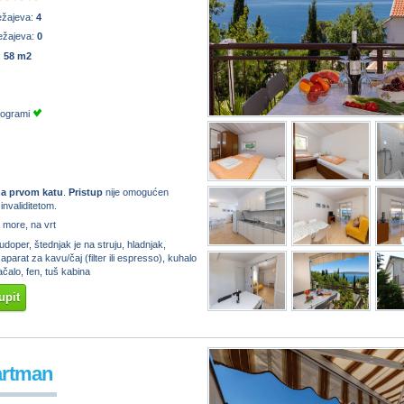
ežajeva:
4
ežajeva:
0
:
58 m2
programi
a prvom katu
.
Pristup
nije omogućen
nvaliditetom.
 more, na vrt
doper, štednjak je na struju, hladnjak,
parat za kavu/čaj (filter ili espresso), kuhalo
ačalo, fen, tuš kabina
upit
artman