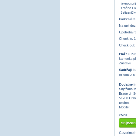
javnog prij
zračne lu
željezničk
Parkirališt
Na upit doz
Upotreba ro
Check in: 1
Check out:
Plaže u bli
kamenita pl
Zastavu
Sadržaji i 
usluga pran
Dodatne in
Snježana M
Braće dr. S
51260 Crik
telefon:
Mobitel:
eMail:
snjeza
Govorimo hr