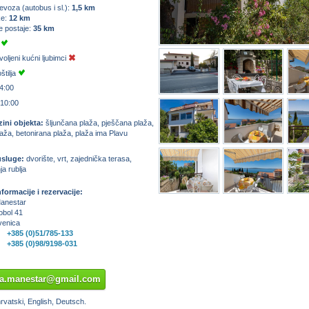
evoza (autobus i sl.):
1,5 km
ke:
12 km
e postaje:
35 km
e
voljeni kućni ljubimci
štilja
4:00
 10:00
zini objekta:
šljunčana plaža, pješčana plaža,
aža, betonirana plaža, plaža ima Plavu
usluge:
dvorište, vrt, zajednička terasa,
ja rublja
formacije i rezervacije:
anestar
obol 41
venica
+385 (0)51/785-133
+385 (0)98/9198-031
na.manestar@gmail.com
vatski, English, Deutsch.