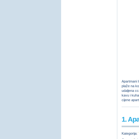
Apartmani I
plaže na ko
udaljena cc
kavu i kuha
cijene apar
1. Ap
Kategorija: