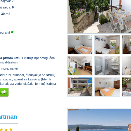
ežajeva:
2
ežajeva:
0
:
30 m2
programi
a prvom katu
.
Pristup
nije omogućen
nvaliditetom.
 more, na vrt
dni stol, sudoper, štednjak je na struju,
mrzivač, aparat za kavu/čaj (filter ili
kuhalo za vodu, glačalo, fen, tuš kabina
upit
artman