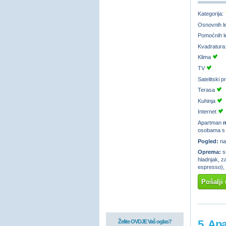
Kategorija:
Osnovnih l
Pomoćnih l
Kvadratura
Klima
TV
Satelitski 
Terasa
Kuhinja
Internet
Apartman
n
osobama s i
Pogled:
na
Oprema:
su
hladnjak, za
espresso), 
Pošalji 
5. Ap
Želite OVDJE Vaš oglas?