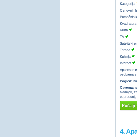
Kategorija:
Osnovnih l
Pomoćnih l
Kvadratura
Klima
TV
Satelitski 
Terasa
Kuhinja
Internet
Apartman
n
osobama s i
Pogled:
na
Oprema:
ra
hladnjak, za
espresso), 
Pošalji 
4. Ap