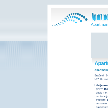
Apartmani
Apartm
Apartmani
Braće dr. S
51250 Crik
Udaljenost
plaže:
15
obale mor
centra mje
trgovine:
restorana
ambulante