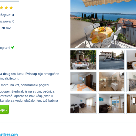
ežajeva:
4
ežajeva:
0
:
70 m2
programi
a drugom katu
.
Pristup
nije omogućen
nvaliditetom.
 more, na vrt, panoramski pogled
doper, štednjak je na struju, pećnica,
mrzivač, aparat za kavu/čaj (filter ili
kuhalo za vodu, glačalo, fen, tuš kabina
upit
artman