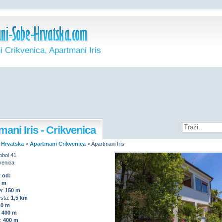
 Crikvenica, Apartmani Iris
ani Iris - Crikvenica
 Hrvatska
>
Apartmani Crikvenica
>
Apartmani Iris
obol 41
venica
 od:
0 m
a:
150 m
sta:
1,5 km
10 m
:
400 m
:
400 m