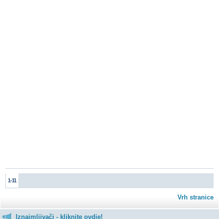
1-11
Vrh stranice
Iznajmljivači - kliknite ovdje!