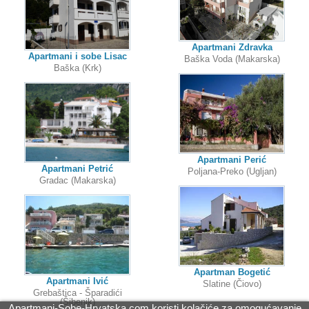
Apartmani Zdravka
Apartmani i sobe Lisac
Baška Voda (Makarska)
Baška (Krk)
Apartmani Perić
Apartmani Petrić
Poljana-Preko (Ugljan)
Gradac (Makarska)
Apartman Bogetić
Apartmani Ivić
Slatine (Čiovo)
Grebaštica - Šparadići
(Šibenik)
Apartmani-Sobe-Hrvatska.com koristi kolačiće za omogućavanje