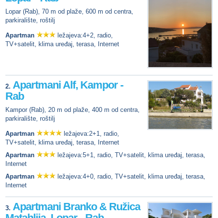
Lopar (Rab), 70 m od plaže, 600 m od centra,
parkiralište, roštilj
Apartman
ležajeva:4+2, radio,
TV+satelit, klima uređaj, terasa, Internet
Apartmani Alf, Kampor -
2.
Rab
Kampor (Rab), 20 m od plaže, 400 m od centra,
parkiralište, roštilj
Apartman
ležajeva:2+1, radio,
TV+satelit, klima uređaj, terasa, Internet
Apartman
ležajeva:5+1, radio, TV+satelit, klima uređaj, terasa,
Internet
Apartman
ležajeva:4+0, radio, TV+satelit, klima uređaj, terasa,
Internet
Apartmani Branko & Ružica
3.
Matahlija, Lopar - Rab