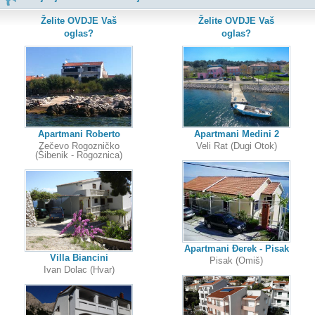
Želite OVDJE Vaš
Želite OVDJE Vaš
oglas?
oglas?
Apartmani Roberto
Apartmani Medini 2
Zečevo Rogozničko
Veli Rat (Dugi Otok)
(Šibenik - Rogoznica)
Apartmani Đerek - Pisak
Villa Biancini
Pisak (Omiš)
Ivan Dolac (Hvar)