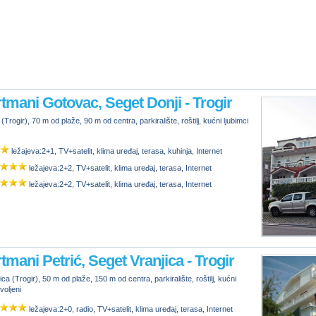
tmani Gotovac, Seget Donji - Trogir
(Trogir), 70 m od plaže, 90 m od centra, parkiralište, roštilj, kućni ljubimci
ležajeva:2+1, TV+satelit, klima uređaj, terasa, kuhinja, Internet
ležajeva:2+2, TV+satelit, klima uređaj, terasa, Internet
ležajeva:2+2, TV+satelit, klima uređaj, terasa, Internet
tmani Petrić, Seget Vranjica - Trogir
ca (Trogir), 50 m od plaže, 150 m od centra, parkiralište, roštilj, kućni
voljeni
ležajeva:2+0, radio, TV+satelit, klima uređaj, terasa, Internet