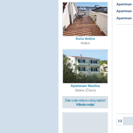
Apartman
Apartman
Apartman
Kuća Vodice
Vodice
Apartmani Maslina
Slatine (Čiovo)
Želite ovdje reklamu vašeg objekta?
Kliknite ovdje!
1-2