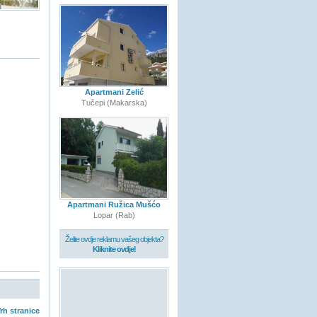
Apartmani Zelić
Tučepi (Makarska)
Apartmani Ružica Mušćo
Lopar (Rab)
Želite ovdje reklamu vašeg objekta?
Kliknite ovdje!
rh stranice