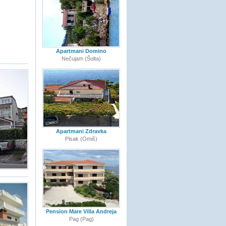
Apartmani Domino
Nečujam (Šolta)
Apartmani Zdravka
Pisak (Omiš)
Pension Mare Villa Andreja
Pag (Pag)