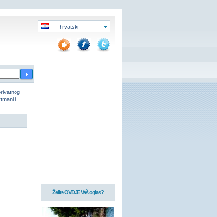
hrvatski
privatnog
tmani i
Želite OVDJE Vaš oglas?