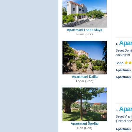
Apartmani i sobe Maya
Punat (Krk)
Apar
1.
Seget Donji 
dozvoljeni
Soba
Apartman
Apartmani Dalija
Apartman
Lopar (Rab)
Apar
2.
Seget Vranji
ljubimci doz
Apartmani Špoljar
Rab (Rab)
Apartman