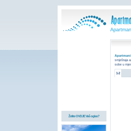
Apartmani
Apartmani
smještaja a
sobe u mjes
1-2
Želite OVDJE Vaš oglas?