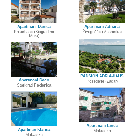
Apartmani Danica
Apartmani Adriana
Pakoštane (Biograd na
Živogošće (Makarska)
Moru)
PANSION ADRIA-HAUS
Apartmani Dado
Posedarje (Zadar)
Starigrad Paklenica
Apartmani Linda
Apartman Klarisa
Makarska
Makarska