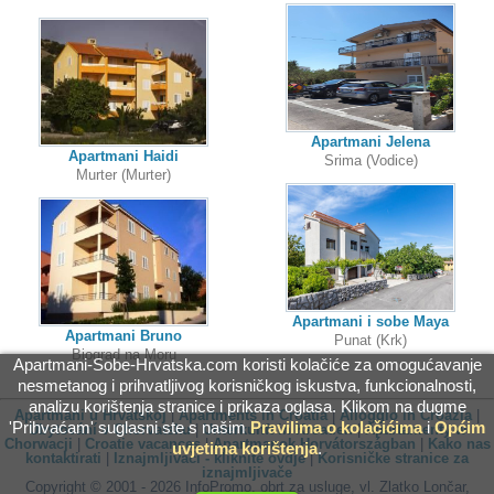
Apartmani Jelena
Apartmani Haidi
Srima (Vodice)
Murter (Murter)
Apartmani i sobe Maya
Apartmani Bruno
Punat (Krk)
Biograd na Moru
Apartmani-Sobe-Hrvatska.com koristi kolačiće za omogućavanje
nesmetanog i prihvatljivog korisničkog iskustva, funkcionalnosti,
analizu korištenja stranice i prikaza oglasa. Klikom na dugme
Apartmani u Hrvatskoj
|
Apartments in Croatia
|
Alloggio in Croazia
|
'Prihvaćam' suglasni ste s našim
Pravilima o kolačićima
i
Općim
Ubytování v Chorvatsku
|
Unterkunft in Kroatien
|
Apartamenty w
Chorwacji
|
Croatie vacances
|
Apartmanok Horvátországban
|
Kako nas
uvjetima korištenja
.
kontaktirati
|
Iznajmljivači - kliknite ovdje
|
Korisničke stranice za
iznajmljivače
Copyright © 2001 - 2026 InfoPromo, obrt za usluge, vl. Zlatko Lončar,